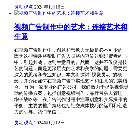
灵动观点
2024年1月16日
视频广告制作中的艺术：连接艺术和
生意
在视频广告制作中，创意和想象力无疑是必不可少的，
因为这些特质将帮助广告人员将内容传达到消费者的心
中，引起共鸣，达到生意目的。然而，这并不仅仅是技
艺的问题，而是更深层次的艺术和美学的问题，需要更
深入的思考和专业知识。本文将探讨“视觉灵动”的概
念，并介绍如何在视频广告中实现艺术和生意的完美结
合。 作为一家专业的广告公司，我们致力于提供视觉灵
动的传播方案，包括创意视频制作，品牌带头人管理，
增长战略等，在广告制作过程中注重创意和实际操作的
平衡。主要的推广策略包括社交媒体技巧的运用和创造
力的引导。我们坚信…
灵动观点
2024年1月12日