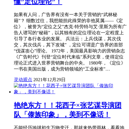
懂”定位理论”！
如果有人问，广告界有没有一本关于营销的“武林秘
籍”？ 细数过往，我想能担此殊荣的非他莫属——《定
位》，被誉为“定位之父”杰克·特劳特与艾·里斯为所有广
告人谱写的“秘籍”，以其独有的定位理论在一定程度上
引导了各行各业的发展。 兵法云：上兵伐谋，其次伐
交，其次伐兵，其下攻城” ，定位可谓是广告界的首部
“伐谋攻心”理论。 1972年，美国最具影响力的营销杂志
《广告时代》刊登“定位时代来临”系列文章，使得定位
理论正式进入世界营销舞台的中央。 1980年，《定位》
一书在美国出版，成为营销领域的“工业标准”…
灵动观点
2021年12月29日
艳绝东方！！花西子×张艺谋导演团
队「傣族印象」，美到不像话！
不能经历地球初生万物变迁，那就来热带雨林，看看地