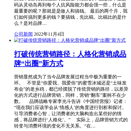
码从灵动岛再到每个人抗风险能力都会强一些，什么是
最重要的呢？那就是是做人和搞钱。 最后的两个月，我
们如何搞到更多的钱？要搞钱，先比稿。比稿比的是什
么？是对品牌…
公司新闻
2022年11月4日
打破传统营销路径：人格化营销成品
牌“出圈”新方式
营销显然成为了当今品牌发展过程当中极为重要的一
环。 不管是“你爱我、我爱你”的蜜雪冰城还是“土味发
布会”的老乡鸡，都已经摆脱了传统营销的路径，以差异
化的方式进行品牌营销，同样，营销“翻车”案例不在少
数。 品牌战略专家李光斗告诉《中国经营报》记者：
“现在我们应该学会从‘情感人’的角度进行剖析和探讨。
引导消费者心智，让消费者的大脑构造出某些好的情
感，将品牌进行‘人格化’。” 实际上，品牌营销方式的
转变与消费环境的变化不无关系。“在…