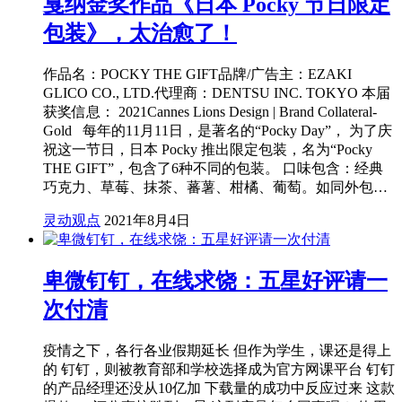
戛纳金奖作品《日本 Pocky 节日限定
包装》，太治愈了！
作品名：POCKY THE GIFT品牌/广告主：EZAKI
GLICO CO., LTD.代理商：DENTSU INC. TOKYO 本届
获奖信息： 2021Cannes Lions Design | Brand Collateral-
Gold 每年的11月11日，是著名的“Pocky Day”， 为了庆
祝这一节日，日本 Pocky 推出限定包装，名为“Pocky
THE GIFT”，包含了6种不同的包装。 口味包含：经典
巧克力、草莓、抹茶、蕃薯、柑橘、葡萄。如同外包…
灵动观点
2021年8月4日
卑微钉钉，在线求饶：五星好评请一
次付清
疫情之下，各行各业假期延长 但作为学生，课还是得上
的 钉钉，则被教育部和学校选择成为官方网课平台​ 钉钉
的产品经理还没从10亿加 下载量的成功中反应过来 这款