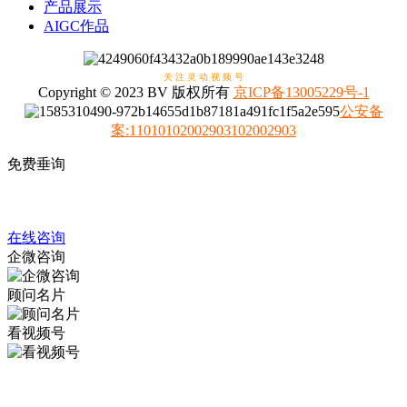
产品展示
AIGC作品
关 注 灵 动 视 频 号
Copyright © 2023 BV 版权所有
京ICP备13005229号-1
公安备
案
:
11010102002903102002903
免费垂询
4008317798
在线咨询
企微咨询
顾问名片
看视频号