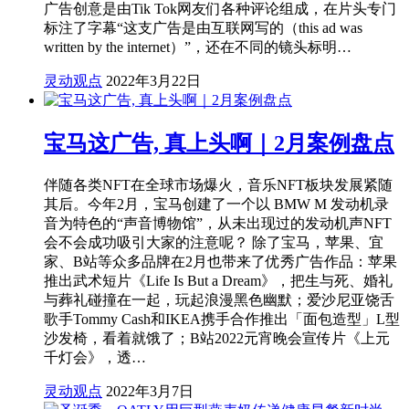
广告创意是由Tik Tok网友们各种评论组成，在片头专门
标注了字幕“这支广告是由互联网写的（this ad was
written by the internet）”，还在不同的镜头标明…
灵动观点
2022年3月22日
宝马这广告, 真上头啊｜2月案例盘点
伴随各类NFT在全球市场爆火，音乐NFT板块发展紧随
其后。今年2月，宝马创建了一个以 BMW M 发动机录
音为特色的“声音博物馆”，从未出现过的发动机声NFT
会不会成功吸引大家的注意呢？ 除了宝马，苹果、宜
家、B站等众多品牌在2月也带来了优秀广告作品：苹果
推出武术短片《Life Is But a Dream》，把生与死、婚礼
与葬礼碰撞在一起，玩起浪漫黑色幽默；爱沙尼亚饶舌
歌手Tommy Cash和IKEA携手合作推出「面包造型」L型
沙发椅，看着就饿了；B站2022元宵晚会宣传片《上元
千灯会》，透…
灵动观点
2022年3月7日