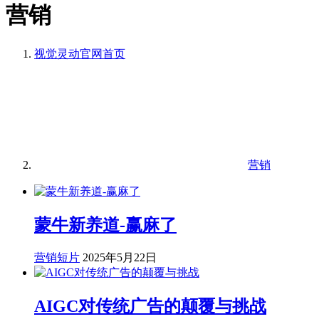
营销
视觉灵动官网
首页
营销
蒙牛新养道-赢麻了
营销短片
2025年5月22日
AIGC对传统广告的颠覆与挑战