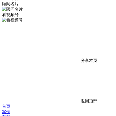
顾问名片
看视频号
分享本页
返回顶部
首页
案例