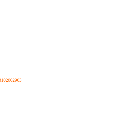
3102002903