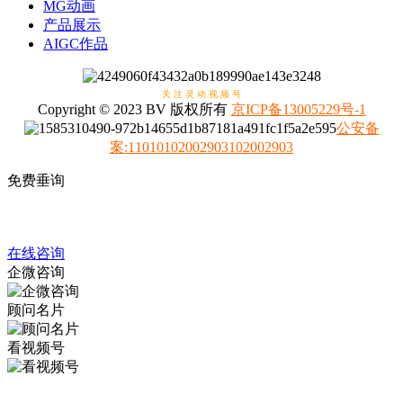
MG动画
产品展示
AIGC作品
关 注 灵 动 视 频 号
Copyright © 2023 BV 版权所有
京ICP备13005229号-1
公安备
案
:
11010102002903102002903
免费垂询
4008317798
在线咨询
企微咨询
顾问名片
看视频号