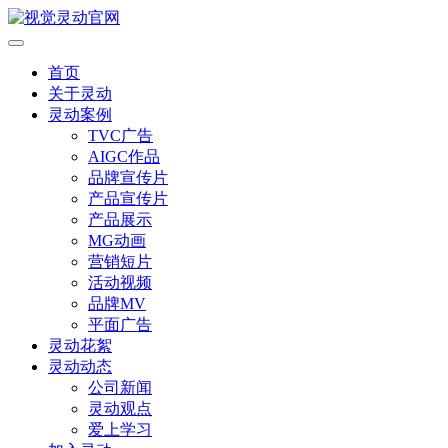
首页
关于灵动
灵动案例
TVC广告
AIGC作品
品牌宣传片
产品宣传片
产品展示
MG动画
营销短片
活动视频
品牌MV
平面广告
灵动花絮
灵动动态
公司新闻
灵动观点
爱上学习