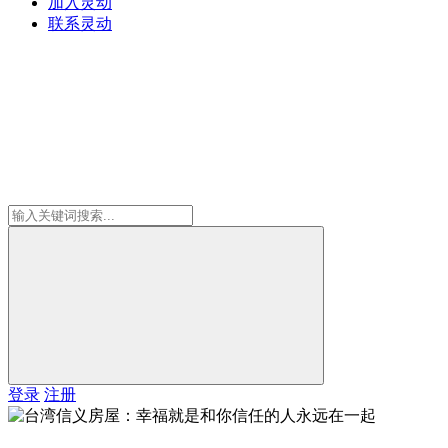
加入灵动
联系灵动
登录
注册