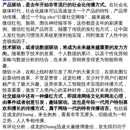
产品驱动，是去年开始非常流行的社会化传播方式。
在社会化
媒体时代，社会化媒体可以迅速放大一个产品的特性，产品带
动传播。通过一个Big idea“引爆社交网络”，越来越难。
微信红包、脸萌、围住神经猫等等，这些都是去年的刷屏案
例。微信红包就产品而言，颠覆了传统的发红包方式，让中国
人发红包的习惯强关系链更便利地实现，同时激发了人性中的
贪嗔痴因子。
技术驱动，或者说数据驱动，将成为未来越来越重要的发力方
向。
随着数字技术的发展、个人数据的累计、以及个性化营销
策略与数据分析的结合，在未来，营销将变得更为智能和有
趣。
微软小冰，在刚上线时都引发了用户的大量关注，在朋友圈引
起轰动性效果。不管是赞誉，还是吐槽，至少对于用户们都对
她产生了极大兴趣。这类依靠人工智能技术实现的传播方式，
惊喜重重，激发了人类内心的某种好奇，以及对未来的期待。
社交媒体中还有一种爆红方式，即踩准网络文化和网友心理，
由事件或者创意引发，趣味驱动。这也是年轻一代用户特别喜
欢和擅长的传播方式，属于网络一代的特有传播语言。
包括最
近成龙的Duang，来去匆匆，看着非常无厘头，但能成为一时
之热，人人争相传播。
有评论分析，成龙的Duang迅速火遍微博微信，首先得归功于