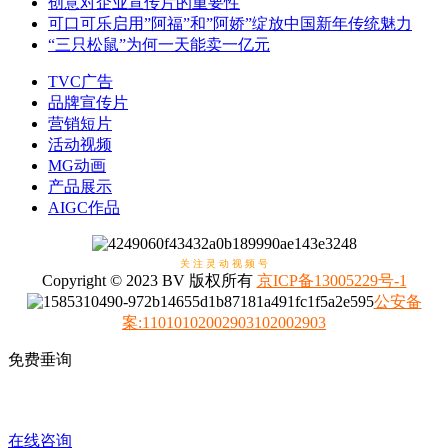
创意对企业宣传片的重要性
可口可乐启用”阿福”和”阿娇”绽放中国新年传统魅力
“三只松鼠”为何一天能卖一亿元
TVC广告
品牌宣传片
营销短片
活动视频
MG动画
产品展示
AIGC作品
关 注 灵 动 视 频 号
Copyright © 2023 BV 版权所有
京ICP备13005229号-1
公安备
案
:
11010102002903102002903
免费垂询
4008317798
在线咨询