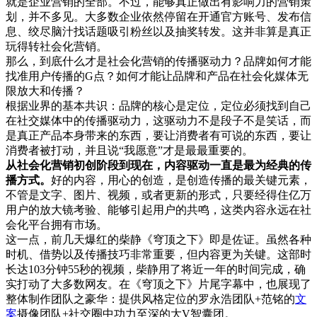
就是企业营销的全部。不过，能够真正做出有影响力的营销策
划，并不多见。大多数企业依然停留在开通官方账号、发布信
息、绞尽脑汁找话题吸引粉丝以及抽奖转发。这并非算是真正
玩得转社会化营销。
那么，到底什么才是社会化营销的传播驱动力？品牌如何才能
找准用户传播的G点？如何才能让品牌和产品在社会化媒体无
限放大和传播？
根据业界的基本共识：品牌的核心是定位，定位必须找到自己
在社交媒体中的传播驱动力，这驱动力不是段子不是笑话，而
是真正产品本身带来的东西，要让消费者有可说的东西，要让
消费者被打动，并且说“我愿意”才是最最重要的。
从社会化营销初创阶段到现在，内容驱动一直是最为经典的传
播方式。
好的内容，用心的创造，是创造传播的最关键元素，
不管是文字、图片、视频，或者更新的形式，只要经得住亿万
用户的放大镜考验、能够引起用户的共鸣，这类内容永远在社
会化平台拥有市场。
这一点，前几天爆红的柴静《穹顶之下》即是佐证。虽然各种
时机、借势以及传播技巧非常重要，但内容更为关键。这部时
长达103分钟55秒的视频，柴静用了将近一年的时间完成，确
实打动了大多数网友。在《穹顶之下》片尾字幕中，也展现了
整体制作团队之豪华：提供风格定位的罗永浩团队+范铭的
文
案
摄像团队+社交圈中功力至深的大V智囊团。