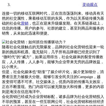
灵动观点
连接一切的移动互联网时代，正在浩浩荡荡到来。移动具有天
然的社交属性，乘着移动互联的东风，作为以关系链传播为基
础的社会化
营销
，也正在迎来升级爆发期。在关系链基础上，
信息的传播、用户的参与、社群的建立，甚至到商品和服务的
销售，从未如此迅速和便捷。
随着社会化接触点的无限爆发，品牌的社会化营销也迎来一轮
新的挑战和机遇。毫无疑问，几乎所有品牌都已经意识到了
“微时代”的“威力”，如果运用得当，社会化媒体的裂变传播效
应，人人传播，人人参与，能够为企业带来无穷的品牌效益，
以小博大。
但是，社会化媒体也“助涨”了媒介碎片化，媒介更加细分，消
费者注意力被极大分散。能够引发全民关注的Campaign，越
发变得可遇不可求。社交媒体上，优质内容的传播马太效应，
正在不断显现。热门内容可以被无限放大和传播，更多的内容
则是淹没在信息海洋中。
会化营销已经成为企业营销标配，诸多品牌为社会化营销投入
不菲的预算，甚至在一些互联网公司，社会化营销和粉丝经济