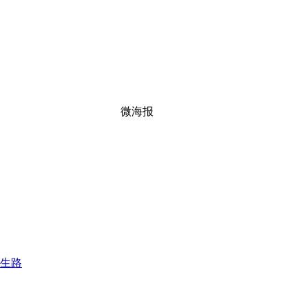
微海报
生路