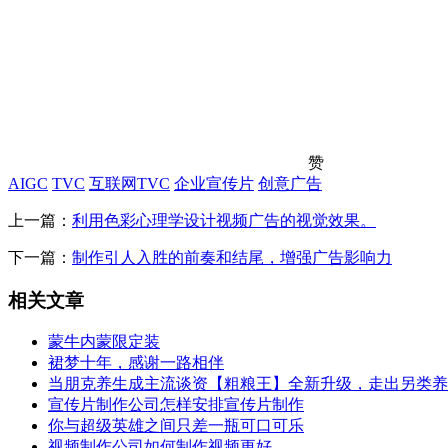
赞
AIGC
TVC
互联网TVC
企业宣传片
创意广告
上一篇：
利用色彩心理学设计视频广告的视觉效果。
下一篇：
制作引人入胜的前奏和结尾，增强广告影响力
相关文章
蒙牛内蒙限定装
裙梦十年，感谢一路相伴
当朋克养生成主流谈资【粗粮王】全新升级，走出另类养
宣传片制作公司怎样安排宣传片制作
你与超级英雄之间只差一瓶可口可乐
视频制作公司如何制作视频更好