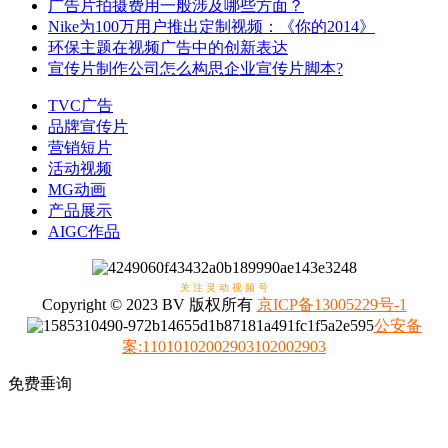
广告片拍摄费用一般涉及哪些方面？
Nike为100万用户推出定制视频：《你的2014》
环保主题在视频广告中的创新表达
宣传片制作公司怎么构思企业宣传片脚本?
TVC广告
品牌宣传片
营销短片
活动视频
MG动画
产品展示
AIGC作品
关 注 灵 动 视 频 号
Copyright © 2023 BV 版权所有
京ICP备13005229号-1
公安备
案
:
11010102002903102002903
免费垂询
4008317798