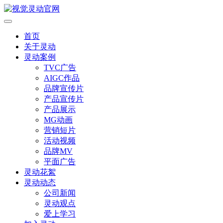
首页
关于灵动
灵动案例
TVC广告
AIGC作品
品牌宣传片
产品宣传片
产品展示
MG动画
营销短片
活动视频
品牌MV
平面广告
灵动花絮
灵动动态
公司新闻
灵动观点
爱上学习