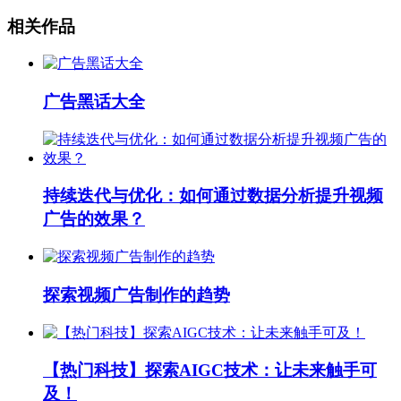
相关作品
广告黑话大全
持续迭代与优化：如何通过数据分析提升视频
广告的效果？
探索视频广告制作的趋势
【热门科技】探索AIGC技术：让未来触手可
及！