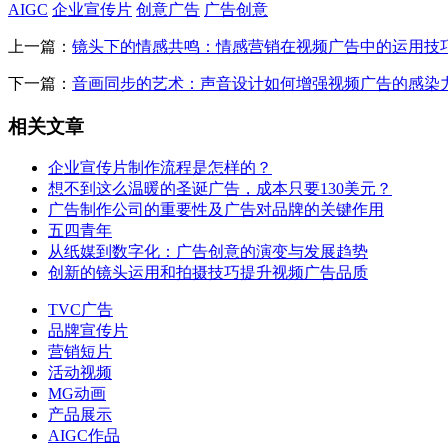
AIGC
企业宣传片
创意广告
广告创意
上一篇：
镜头下的情感共鸣：情感营销在视频广告中的运用技
下一篇：
音画同步的艺术：声音设计如何增强视频广告的感染
相关文章
企业宣传片制作流程是怎样的？
想不到这么温暖的圣诞广告，成本只要130美元？
广告制作公司的重要性及广告对品牌的关键作用
五四青年
从纸媒到数字化：广告创意的演变与发展趋势
创新的镜头运用和拍摄技巧提升视频广告品质
TVC广告
品牌宣传片
营销短片
活动视频
MG动画
产品展示
AIGC作品