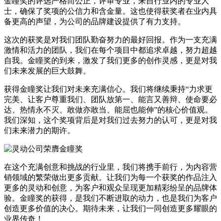
金瞳奖的评选严格而公正，评审专业，来自行业内的专业人
士，确保了奖项的公信力和含金量。这也使得获奖者在业内具
备更高的声望，为公司的品牌建设提供了有力支持。
这次的获奖是对我们团队勤奋努力的最好回报。作为一支充满
激情和活力的团队，我们在每个项目中都追求卓越，努力超越
自我。金瞳奖的到来，激发了我们更多的创作灵感，更是对我
们未来发展的巨大鼓舞。
获得金瞳奖让我们对未来充满信心。我们将继续秉持“力求更
完美、让客户尊重我们、团队放第一、能言又善辩、使命要必
达、热情永不灭、敢做亦敢当、能屈也能伸”的核心价值观。
我们深知，这个奖项背后是对我们过去努力的认可，更是对我
们未来潜力的期许。
在这个充满创意和挑战的行业里，我们将携手前行，为内容营
销领域的繁荣做出更多贡献。让我们为每一个获奖的作品注入
更多的灵动和创意，为客户和观众呈现更加精彩纷呈的品牌体
验。金瞳奖的获得，是我们不断进取的动力，也是我们为客户
创造更多价值的决心。期待未来，让我们一同创造更多耀眼的
业界传奇！