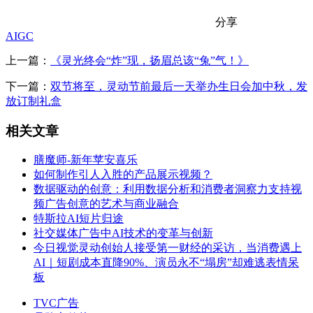
分享
AIGC
上一篇：
《灵光终会“炸”现，扬眉总该“兔”气！》
下一篇：
双节将至，灵动节前最后一天举办生日会加中秋，发
放订制礼盒
相关文章
膳魔师-新年苹安喜乐
如何制作引人入胜的产品展示视频？
数据驱动的创意：利用数据分析和消费者洞察力支持视
频广告创意的艺术与商业融合
特斯拉AI短片归途
社交媒体广告中AI技术的变革与创新
今日视觉灵动创始人接受第一财经的采访，当消费遇上
AI｜短剧成本直降90%、演员永不“塌房”却难逃表情呆
板
TVC广告