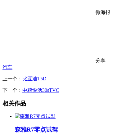
微海报
分享
汽车
上一个：
比亚迪T5D
下一个：
中粮悦活30sTVC
相关作品
森雅R7零点试驾