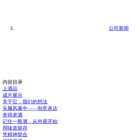
公司新闻
内容目录
上酒品
成片展示
关于它，我们的想法
头脑风暴中——创意表达
舍得老酒
记住一瓶酒，从外观开始
用味道留存
凭精神契合