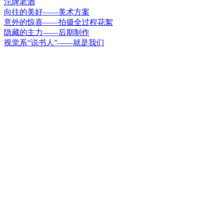
沱牌老酒
向往的美好——美术方案
意外的惊喜——拍摄全过程花絮
隐藏的主力——后期制作
视觉系“说书人”——就是我们