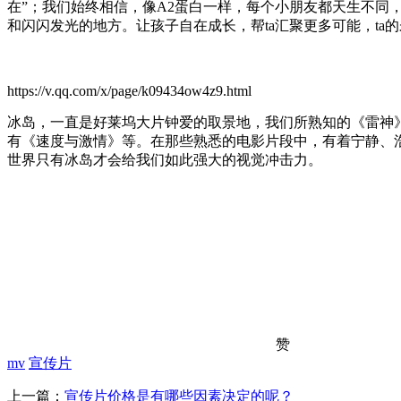
在”；我们始终相信，像A2蛋白一样，每个小朋友都天生不
和闪闪发光的地方。让孩子自在成长，帮ta汇聚更多可能，ta
https://v.qq.com/x/page/k09434ow4z9.html
冰岛，一直是好莱坞大片钟爱的取景地，我们所熟知的《雷神
有《速度与激情》等。在那些熟悉的电影片段中，有着宁静、
世界只有冰岛才会给我们如此强大的视觉冲击力。
赞
mv
宣传片
上一篇：
宣传片价格是有哪些因素决定的呢？