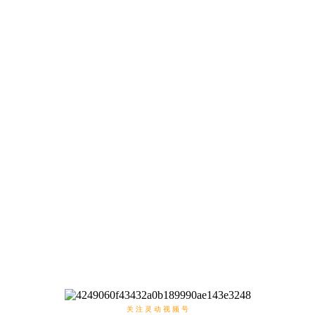
关 注 灵 动 视 频 号