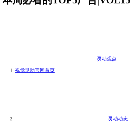
本周必看的TOP5广告|VOL15
灵动观点
视觉灵动官网
首页
灵动动态