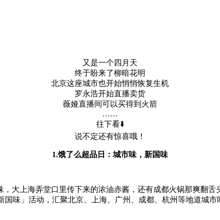
又是一个四月天
终于盼来了柳暗花明
北京这座城市也开始悄悄恢复生机
罗永浩开始直播卖货
薇娅直播间可以买得到火箭
……
往下看⬇️
说不定还有惊喜哦！
1.饿了么超品日：城市味，新国味
京味，大上海弄堂口里传下来的浓油赤酱，还有成都火锅那爽翻舌
 新国味」活动，汇聚北京、上海、广州、成都、杭州等地道城市味