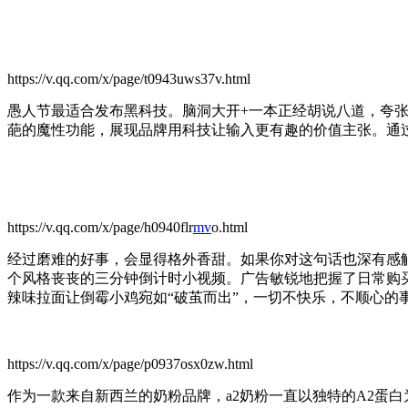
https://v.qq.com/x/page/t0943uws37v.html
愚人节最适合发布黑科技。脑洞大开+一本正经胡说八道，夸张化
葩的魔性功能，展现品牌用科技让输入更有趣的价值主张。通
https://v.qq.com/x/page/h0940flr
mv
o.html
经过磨难的好事，会显得格外香甜。如果你对这句话也深有感
个风格丧丧的三分钟倒计时小视频。广告敏锐地把握了日常购
辣味拉面让倒霉小鸡宛如“破茧而出”，一切不快乐，不顺心的
https://v.qq.com/x/page/p0937osx0zw.html
作为一款来自新西兰的奶粉品牌，a2奶粉一直以独特的A2蛋白