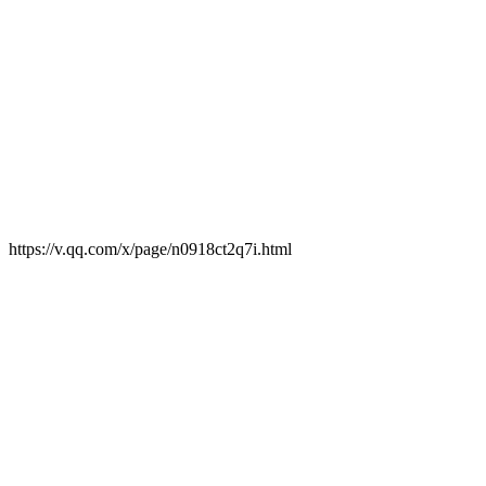
https://v.qq.com/x/page/n0918ct2q7i.html