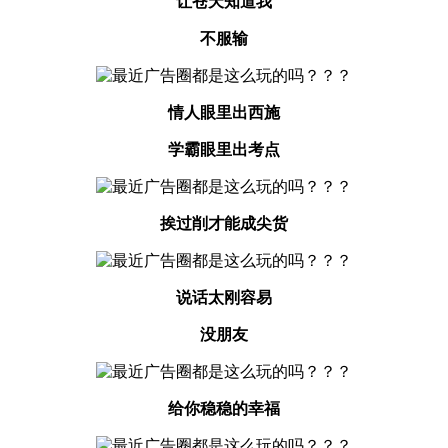
让苍天知道我
不服输
情人眼里出西施
学霸眼里出考点
挨过削才能成尖货
说话太刚容易
没朋友
给你稳稳的幸福