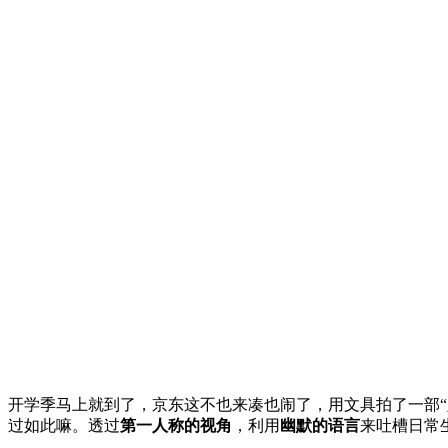
开学季马上就到了，京东这不也来凑也闹了，用文具拍了一部“
过如此嘛。透过
第一人称的视角
，利用
幽默的语言
来吐槽日常