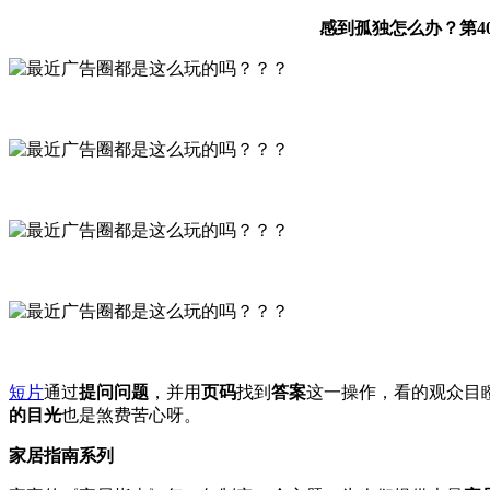
感到孤独怎么办？第4
短片
通过
提问问题
，并用
页码
找到
答案
这一操作，看的观众目
的目光
也是煞费苦心呀。
家居指南系列