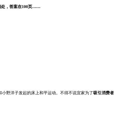
处，答案在100页……
侬和小野洋子发起的床上和平运动。不得不说宜家为了
吸引消费者