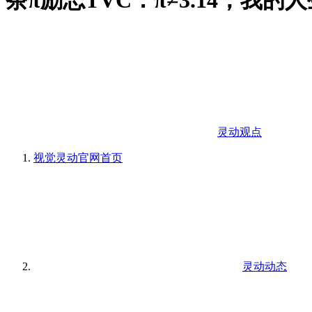
茶π励志TVC：π≠3.14，我的
灵动观点
视觉灵动官网
首页
灵动动态