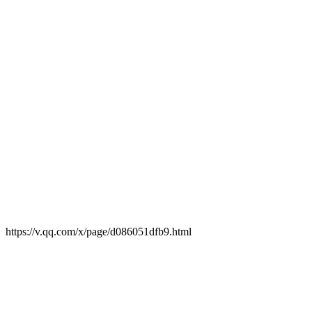
https://v.qq.com/x/page/d086051dfb9.html