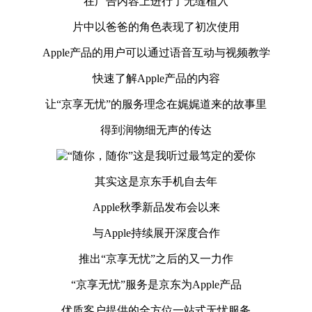
在广告内容上进行了无缝植入
片中以爸爸的角色表现了初次使用
Apple产品的用户可以通过语音互动与视频教学
快速了解Apple产品的内容
让“京享无忧”的服务理念在娓娓道来的故事里
得到润物细无声的传达
其实这是京东手机自去年
Apple秋季新品发布会以来
与Apple持续展开深度合作
推出“京享无忧”之后的又一力作
“京享无忧”服务是京东为Apple产品
优质客户提供的全方位一站式无忧服务