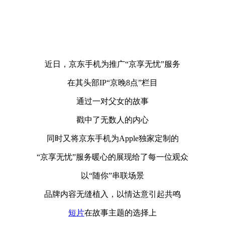
近日，京东手机为推广“京享无忧”服务
在其头部IP“京晚8点”栏目
通过一对父女的故事
戳中了无数人的内心
同时又将京东手机为Apple独家定制的
“京享无忧”服务暖心的展现给了每一位观众
以“随你”串联场景
品牌内容无缝植入，以情达意引起共鸣
短片
在故事主题的选择上