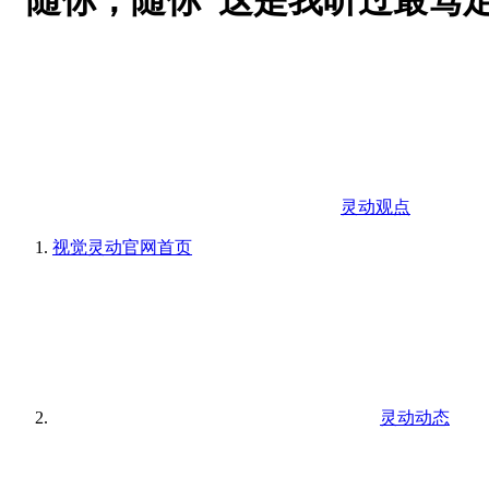
“随你，随你”这是我听过最笃
灵动观点
视觉灵动官网
首页
灵动动态